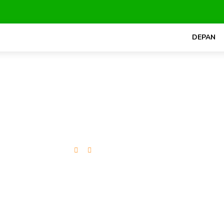
DEPAN
Reels Video Rute
Pesan Sekarang