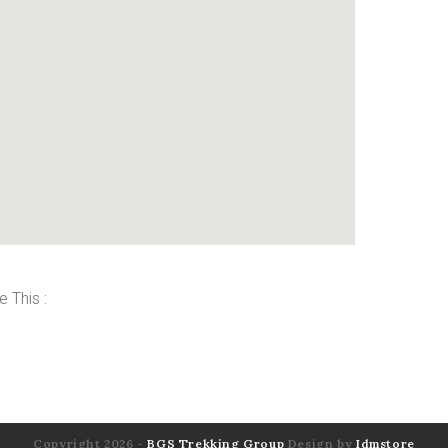
e This :
Copyright 2026 -
BGS Trekking Group
Design by
Idmstore