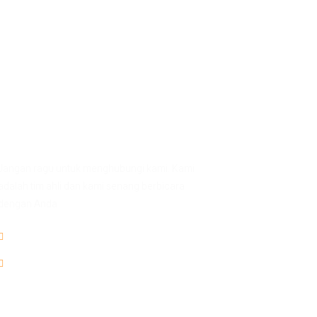
Ada Pertanyaan?
Jangan ragu untuk menghubungi kami. Kami
adalah tim ahli dan kami senang berbicara
dengan Anda
0812-9261-1769
trekkingbgs@gmail.com